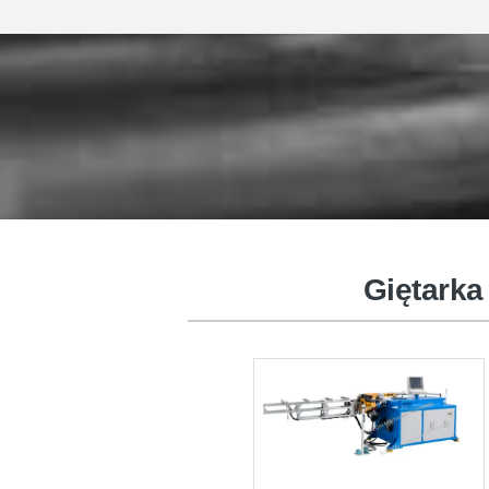
Maszyna do formowania końcówe
rur
Giętarka
Automatyczna maszyna do zwijan