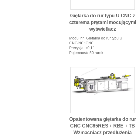
Giętarka do rur typu U CNC z
czterema prętami mocującym
wyświetlacz
samodiagnostyczny
Moduł nr.
: Giętarka do rur typu U
CNC/NC
: CNC
Precyzja
: ±0,1°
Giętarka do rur CNC
Pojemność
: 50 rurek
Opatentowana giętarka do rur
CNC CNC65RES + RBE + TB
Wzmacniacz przedłużenia