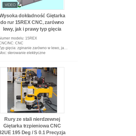
Wysoka dokładność Giętarka
do rur 15REX CNC, zarówno
lewy, jak i prawy typ gięcia
Numer modelu
: 15REX
CNC/NC
: CNC
Typ gięcia
: zginanie zarówno w lewo, jak i w prawo
Giętarka do rur NC
Moc
: sterowanie elektryczne
Rury ze stali nierdzewnej
Giętarka trzpieniowa CNC
32UE 195 Deg / S 0.1 Precyzja