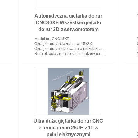
Automatyczna giętarka do rur
i
CNC30XE Wszystkie giętarki
do rur 3D z serwomotorem
Moduł nr.
: CNC15XE
Okrągła rura / żelazna rura
: 15x2,0t
Okrągła rura / metalowa rura nieżelazna
: 15x3,5t
Automatyczna giętarka do rur
Rura okrągła / rura ze stali nierdzewnej
: 15,6x1,3t
Ultra duża giętarka do rur CNC
z procesorem 25UE z 11 w
pełni elektrycznymi