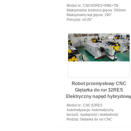
zgięcia ogonowego
Moduł nr.
: CNC65RES+RBE+TB
Maksymalna średnica gięcia
: 500mm
Maksymalny kąt gięcia
: 190°
Precyzja
: ±0,05°
Robot przemysłowy CNC
Giętarka do rur 32RES
Elektryczny napęd hybrydow
oleju
Moduł nr.
: CNC32RES
Automatyzacja
: Automatyczny
korzyść
: wydajność i dokładność
Rodzaj
: Giętarka do rur CNC