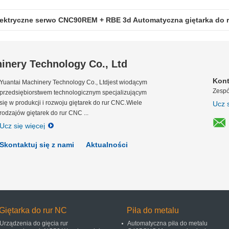
lektryczne serwo CNC90REM + RBE 3d Automatyczna giętarka do 
inery Technology Co., Ltd
Kont
Yuantai Machinery Technology Co., Ltdjest wiodącym
Zespó
przedsiębiorstwem technologicznym specjalizującym
się w produkcji i rozwoju giętarek do rur CNC.Wiele
Ucz s
rodzajów giętarek do rur CNC ...
Ucz się więcej
Skontaktuj się z nami
Aktualności
Giętarka do rur NC
Piła do metalu
Urządzenia do gięcia rur
Automatyczna piła do metalu