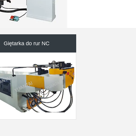
atyczna maszyna do cięcia
rur