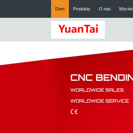
Dom
Produkty
O nas
Wyciec
Automatyczna maszyna do zwijan
Giętarka do rur CNC