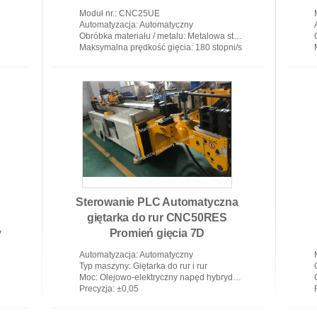
serwomotorami
Moduł nr.
: CNC25UE
Automatyzacja
: Automatyczny
Obróbka materiału / metalu
: Metalowa stal węglowa, żelazo, rury ze stali nierdzewnej
Maksymalna prędkość gięcia
: 180 stopni/s
Sterowanie PLC Automatyczna
giętarka do rur CNC50RES
y
Promień gięcia 7D
Automatyzacja
: Automatyczny
Typ maszyny
: Giętarka do rur i rur
Moc
: Olejowo-elektryczny napęd hybrydowy
Precyzja
: ±0,05