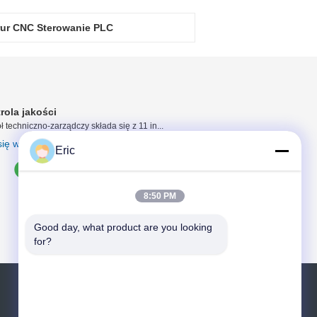
rur CNC Sterowanie PLC
rola jakości
ł techniczno-zarządczy składa się z 11 in...
ię więcej
Eric
8:50 PM
Good day, what product are you looking 
for?
Poprosić o wycenę