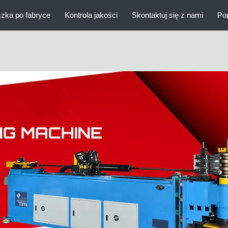
zka po fabryce
Kontrola jakości
Skontaktuj się z nami
Po
ia
Połączenie do badań przecieków
inst
Automatyczna giętarka do rur