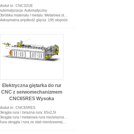
Moduł nr.
: CNC32UE
Automatyzacja
: Automatyczny
Obróbka materiału / metalu
: Metalowa stal węglowa, żelazo, rury ze stali nierdzewnej
Maksymalna prędkość gięcia
: 195 stopni/s
Elektryczna giętarka do rur
CNC z serwomechanizmem
CNC65RES Wysoka
wydajność produkcji Niski
Moduł nr.
: CNC65RES
poziom hałasu
Okrągła rura / żelazna rura
: 65x2,5t
Okrągła rura / metalowa rura nieżelazna
: 鎮ㄨ鎵剧殑璧勬簮宸茶鍒犻櫎銆佸凡鏇
Rura okrągła / rura ze stali nierdzewnej
: 65x1,6t