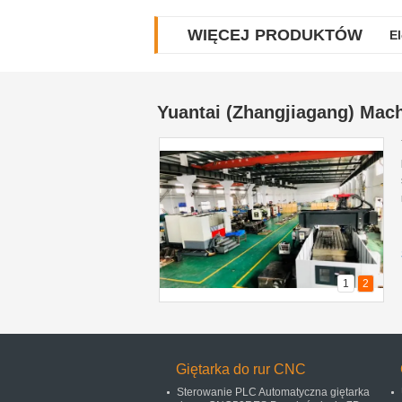
WIĘCEJ PRODUKTÓW
E
Yuantai (Zhangjiagang) Mach
1
2
Giętarka do rur CNC
Sterowanie PLC Automatyczna giętarka