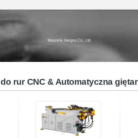
k
Maszyna do fazowania rur
Obrot
Maszyny Jiangsu Co., Ltd
 do rur CNC & Automatyczna giętar
ia
Połączenie do badań przecieków
inst