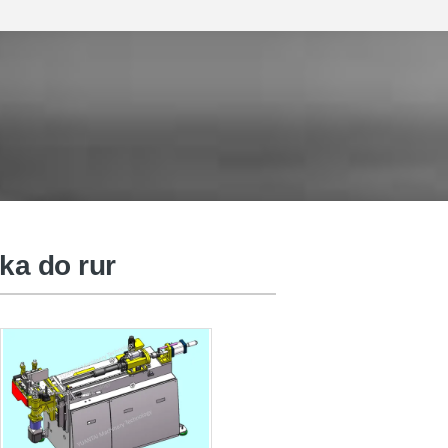
owa maszyna do rowkowania
ka do rur
rument do badań przecieków